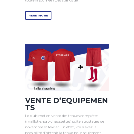
toute la journée ! Des stands de...
READ MORE
VENTE D’EQUIPEMEN
TS
Le club met en vente des tenues complètes
(maillot-short-chaussettes) suite aux stages de
novembre et février. En effet, vous avez la
possibilité d’obtenir la tenue pour seulement