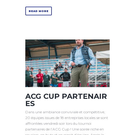
READ MORE
ACG CUP PARTENAIR
ES
Dans une ambiance conviviale et compétitive,
20 équipes issues de 18 entreprises locales se sont
affrontées vendredi soir lors du tournoi
partenaires de l’ACG Cup ! Une soirée riche en
sourires, en buts et en esprit d’équipe. Après le