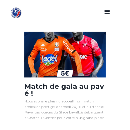
Match de gala au pav
é !
Nous avons le plaisir d’accueillir un match
amical de prestige le samedi 26 juillet au stade du
Pavé. Les joueurs du Stade Lavallois débarquent
à Château-Gontier pour votre plus grand plaisir
!