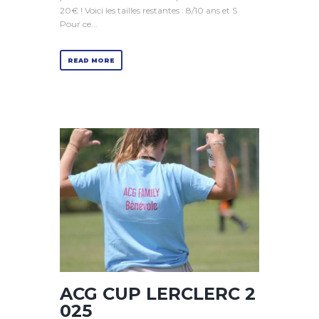
20€ ! Voici les tailles restantes : 8/10 ans et S
Pour ce...
READ MORE
ACG CUP LERCLERC 2
025