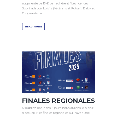
augmente de 15 € par adhérent *Les licences
Sport adapté, Loisirs (Vétérans et Futsal), Baby et
Dirigeants ne...
READ MORE
FINALES REGIONALES
N’oubliez pas, dans 6 jours nous aurons le plaisir
d’accueillir les finales régionales au Pavé ! Une