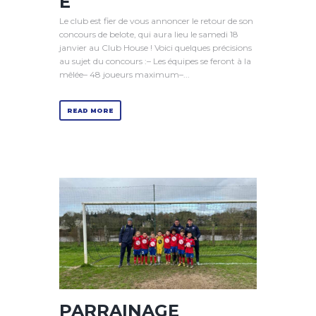
E
Le club est fier de vous annoncer le retour de son
concours de belote, qui aura lieu le samedi 18
janvier au Club House ! Voici quelques précisions
au sujet du concours :– Les équipes se feront à la
mêlée– 48 joueurs maximum–...
READ MORE
PARRAINAGE