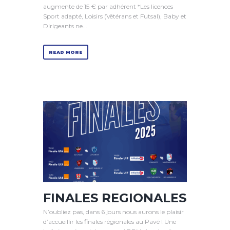
augmente de 15 € par adhérent *Les licences
Sport adapté, Loisirs (Vétérans et Futsal), Baby et
Dirigeants ne...
READ MORE
FINALES REGIONALES
N’oubliez pas, dans 6 jours nous aurons le plaisir
d’accueillir les finales régionales au Pavé ! Une