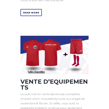
toute la journée ! Des stands de...
READ MORE
VENTE D’EQUIPEMEN
TS
Le club met en vente des tenues complètes
(maillot-short-chaussettes) suite aux stages de
novembre et février. En effet, vous avez la
possibilité d’obtenir la tenue pour seulement