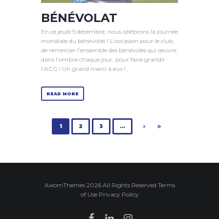
BÉNÉVOLAT
En ce jeudi 5 décembre, nous célébrons la journée
mondiale du bénévolat ! L’occasion pour le club,
de remercier l’ensemble des bénévoles qui œuvre
dans l’ombre chaque jour, pour faire grandir
l’ACG ! Un grand merci à eux !...
READ MORE
1
2
3
…
AxiomThemes 2026 All Rights Reserved Terms
of Use Privacy Policy