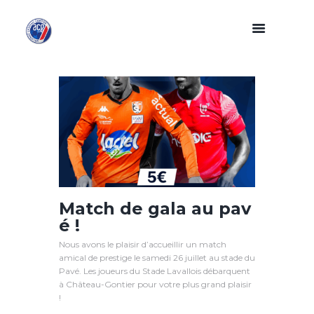
Match de gala au pav
é !
Nous avons le plaisir d’accueillir un match
amical de prestige le samedi 26 juillet au stade du
Pavé. Les joueurs du Stade Lavallois débarquent
à Château-Gontier pour votre plus grand plaisir
!