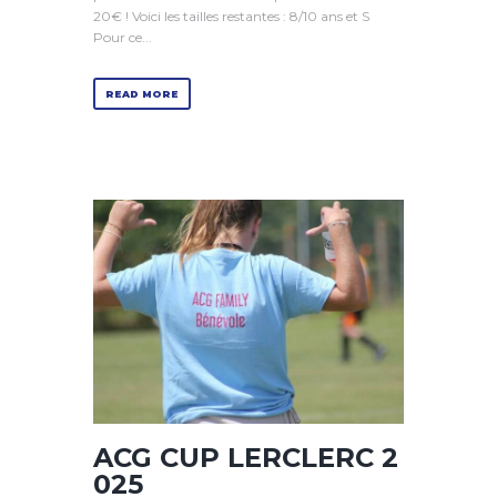
20€ ! Voici les tailles restantes : 8/10 ans et S
Pour ce...
READ MORE
ACG CUP LERCLERC 2
025