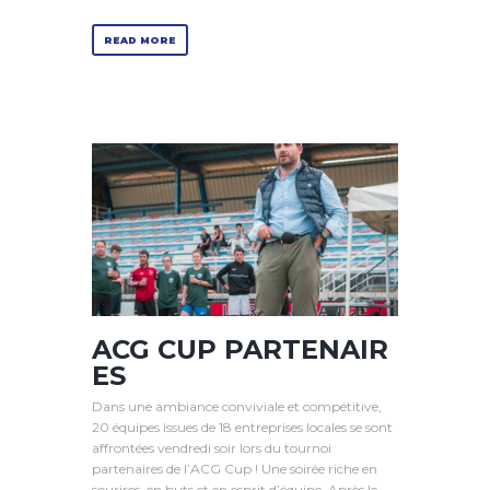
READ MORE
ACG CUP PARTENAIR
ES
Dans une ambiance conviviale et compétitive,
20 équipes issues de 18 entreprises locales se sont
affrontées vendredi soir lors du tournoi
partenaires de l’ACG Cup ! Une soirée riche en
sourires, en buts et en esprit d’équipe. Après le