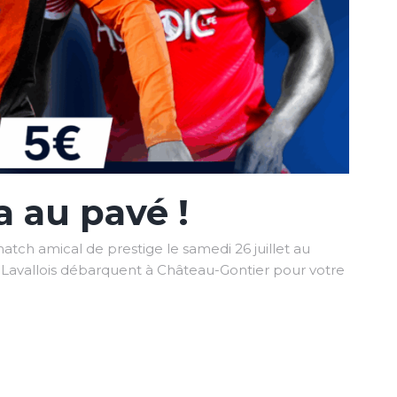
a au pavé !
 match amical de prestige le samedi 26 juillet au
 Lavallois débarquent à Château-Gontier pour votre