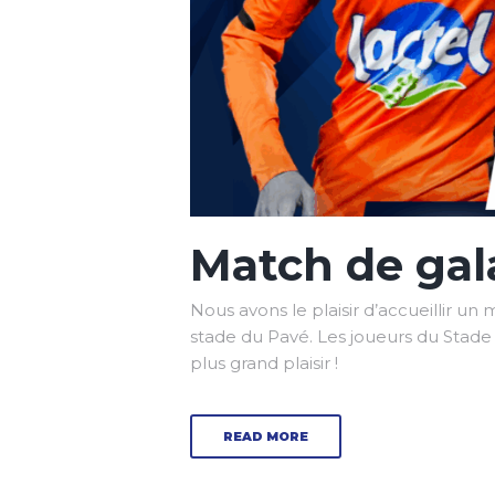
Match de gal
Nous avons le plaisir d’accueillir un
stade du Pavé. Les joueurs du Stade
plus grand plaisir !
READ MORE