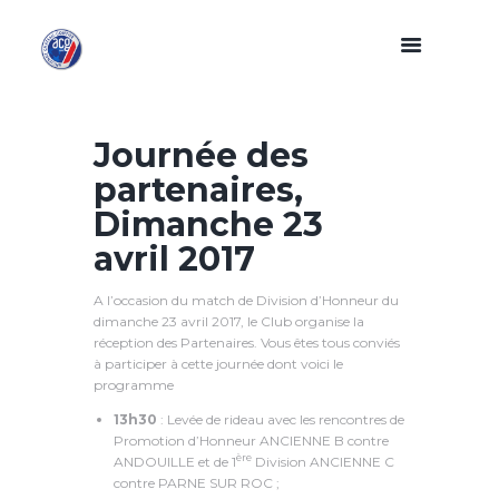
Journée des
partenaires,
Dimanche 23
avril 2017
A l’occasion du match de Division d’Honneur du
dimanche 23 avril 2017, le Club organise la
réception des Partenaires. Vous êtes tous conviés
à participer à cette journée dont voici le
programme
13h30
: Levée de rideau avec les rencontres de
Promotion d’Honneur ANCIENNE B contre
ère
ANDOUILLE et de 1
Division ANCIENNE C
contre PARNE SUR ROC ;