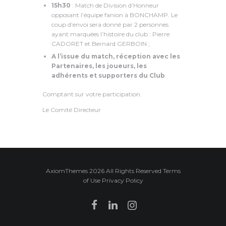
15h30
: Match de Division d’Honneur
opposant l’équipe fanion à BONCHAMP. Le
coup d’envoi sera donné par 2 personnes
ayant marquées l’histoire du club : Pierre
CADORET et Bernard GERBOIN ;
A l’issue du match, réception avec les
Partenaires, les joueurs, les
adhérents et supporters du Club
.
Comptant sur votre participation.
Le Comité Directeur
AxiomThemes 2026 All Rights Reserved Terms
of Use Privacy Policy