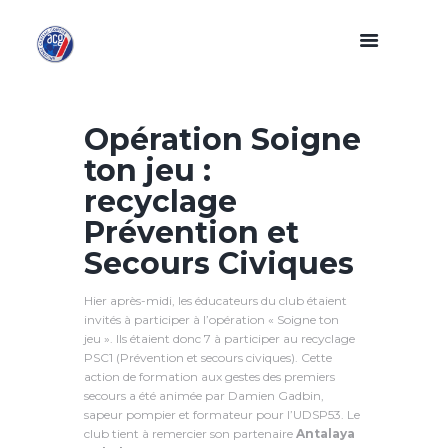
Opération Soigne
ton jeu :
recyclage
Prévention et
Secours Civiques
Hier après-midi, les éducateurs du club étaient
invités à participer à l’opération « Soigne ton
jeu ». Ils étaient donc 7 à participer au recyclage
PSC1 (Prévention et secours civiques). Cette
action de formation aux gestes des premiers
secours a été animée par Damien Gadbin,
sapeur pompier et formateur pour l’UDSP53. Le
club tient à remercier son partenaire
Antalaya