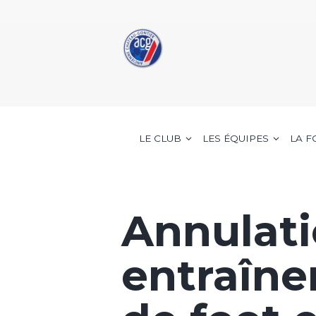
LE CLUB
LES ÉQUIPES
LA 
Annulat
entraîne