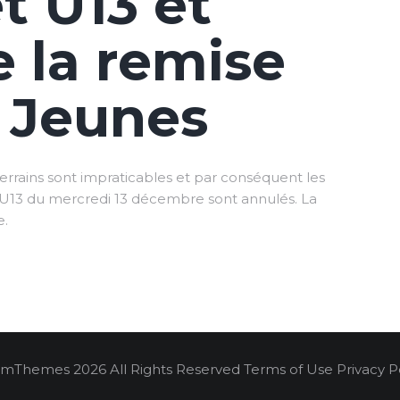
t U13 et
e la remise
 Jeunes
terrains sont impraticables et par conséquent les
t U13 du mercredi 13 décembre sont annulés. La
e.
mThemes 2026 All Rights Reserved Terms of Use Privacy Po