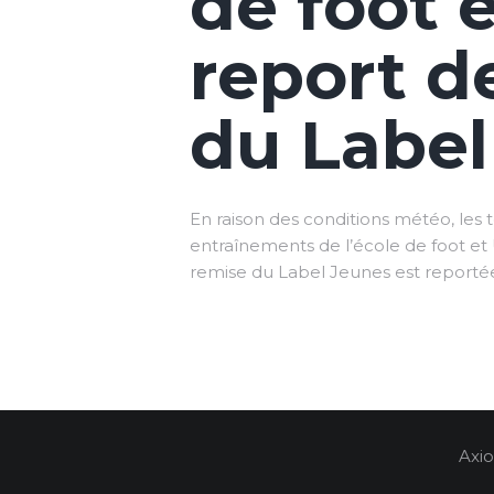
de foot e
report d
du Label
En raison des conditions météo, les 
entraînements de l’école de foot e
remise du Label Jeunes est reporté
Axio