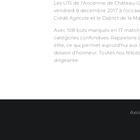
Les U15 de l’Ancienne de Château-Go
vendredi 8 décembre 2017 à l’occas
Crédit Agricole et le District de la 
Avec 108 buts marqués en 17 matchs, 
catégories confondues. Rappelons q
élite, ce qui permet aujourd’hui au
division d’honneur. Toutes nos félici
dirigeante.
Axio