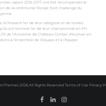
ntier, saison 2016-2017, ont été récompensés le
ion de la cérémonie Mozaic foot challenge du
Mayenne.
ils finissent 1er de leur catégorie et de toutes
u’ils ont terminé 1er de leur championnat en PH
x U15 de l’Ancienne de Château-Gontier d’évoluer en
tations à l’ensemble de l’équipe et à l’équipe
mThemes 2026 All Rights Reserved Terms of Use Privacy Po