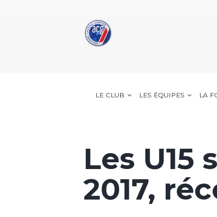
LE CLUB
LES ÉQUIPES
LA 
Les U15 
2017, r