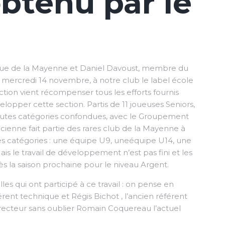
btenu par le
ique de la Mayenne et Daniel Davoust, membre du
s, mercredi 14 novembre, à notre club le label école
ction vient récompenser tous les efforts fournis
lopper cette section. Partis de 11 joueuses Seniors,
toutes catégories confondues, avec le Groupement
cienne fait partie des rares club de la Mayenne à
es catégories : une équipe U9, uneéquipe U14, une
is le travail de développement n’est pas fini et les
ès la saison prochaine pour le niveau Argent.
lles qui ont participé à ce travail : on pense en
érent technique et Régis Bichot , l’ancien référent
irecteur sans oublier Romain Coquereau l’actuel