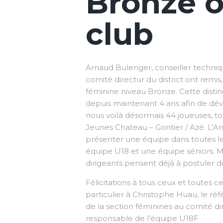
Bronze o
club
Arnaud Bulenger, conseiller techn
comité directur du district ont remi
féminine niveau Bronze. Cette distin
depuis maintenant 4 ans afin de déve
nous voilà désormais 44 joueuses, 
Jeunes Chateau – Gontier / Azé. L’An
présenter une équipe dans toutes l
équipe U18 et une équipe séniors. Ma
dirigeants pensent déjà à postuler d
Félicitations à tous ceux et toutes ce
particulier à Christophe Huau, le réf
de la section féminines au comité d
responsable de l’équipe U18F