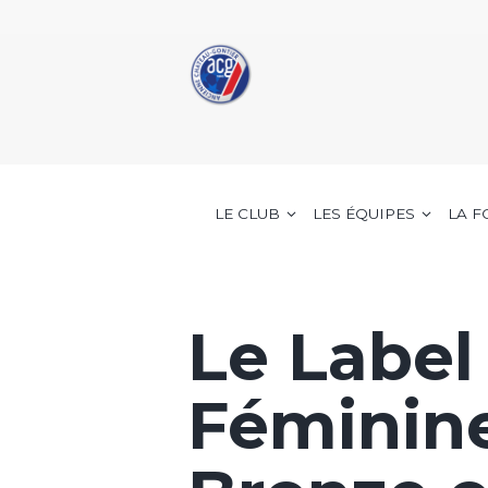
LE CLUB
LES ÉQUIPES
LA 
Le Label
Féminin