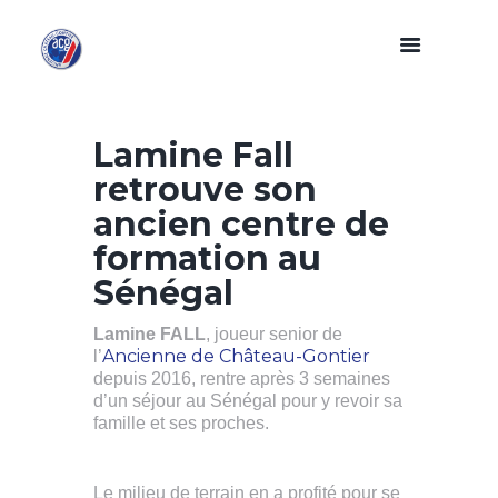
Lamine Fall
retrouve son
ancien centre de
formation au
Sénégal
Lamine FALL
, joueur senior de
Ancienne de Château-Gontier
l’
depuis 2016, rentre après 3 semaines
d’un séjour au Sénégal pour y revoir sa
famille et ses proches.
Le milieu de terrain en a profité pour se