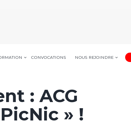
FORMATION
CONVOCATIONS
NOUS REJOINDRE
nt : ACG
PicNic » !