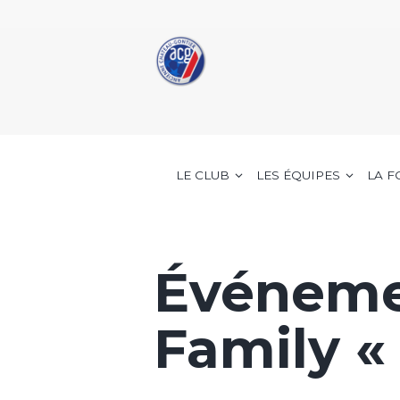
LE CLUB
LES ÉQUIPES
LA 
Événeme
Family « 