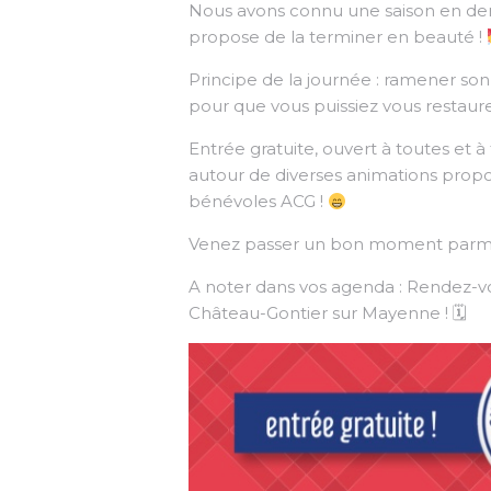
Nous avons connu une saison en dem
propose de la terminer en beauté !
Principe de la journée : ramener son 
pour que vous puissiez vous restaur
Entrée gratuite, ouvert à toutes et
autour de diverses animations propo
bénévoles ACG !
Venez passer un bon moment parmi
A noter dans vos agenda : Rendez-vo
Château-Gontier sur Mayenne ! 🗓