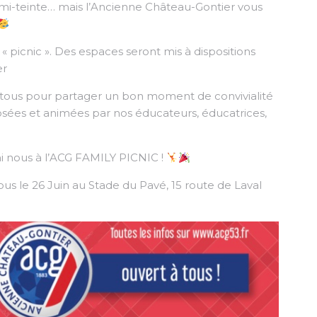
i-teinte… mais l’Ancienne Château-Gontier vous
« picnic ». Des espaces seront mis à dispositions
er
 à tous pour partager un bon moment de convivialité
sées et animées par nos éducateurs, éducatrices,
 nous à l’ACG FAMILY PICNIC !
us le 26 Juin au Stade du Pavé, 15 route de Laval