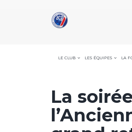
LE CLUB
LES ÉQUIPES
LA 
La soiré
l’Ancienn