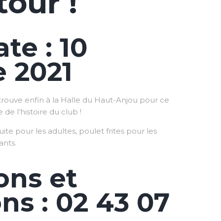
tour !
te : 10
 2021
trouve enfin à la Halle du Haut-Anjou pour ce
 de l’histoire du club !
e pour les adultes, poulet frites pour les
ants.
ons et
ns : 02 43 07