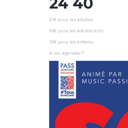
24 40
21€ pour les adultes
16€ pour les adolescents
12€ pour les enfants
A vos agendas !!!