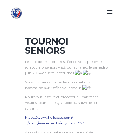
TOURNOI
SENIORS
Le club de l’Ancienne est fier de vous présenter
son tournoi séniors V&B, qui aura lieu le samedi 8
juin 2024 en semi nocturne !
Vous trouverez toutes les informations
nécessaires sur l’affiche ci-dessous.
Pour vous inscrire et procéder au paiement
veuillez scanner le QR Code ou suivre le lien
suivant :
https://www.helloasso.com/
…/anc…/evenements/acg-cup-2024
Alors si vous souhaitez passer une soirée