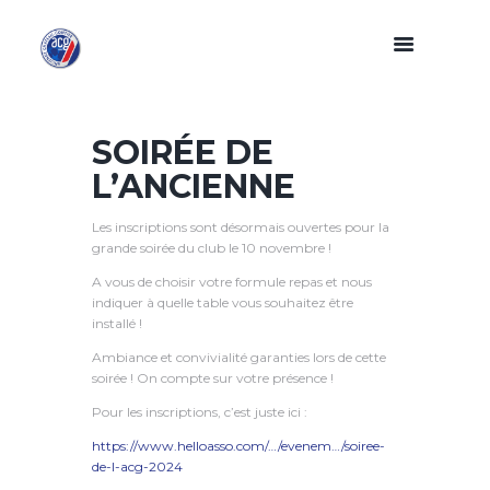
SOIRÉE DE
L’ANCIENNE
Les inscriptions sont désormais ouvertes pour la
grande soirée du club le 10 novembre !
A vous de choisir votre formule repas et nous
indiquer à quelle table vous souhaitez être
installé !
Ambiance et convivialité garanties lors de cette
soirée ! On compte sur votre présence !
Pour les inscriptions, c’est juste ici :
https://www.helloasso.com/…/evenem…/soiree-
de-l-acg-2024