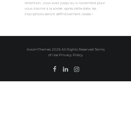
Attention, vous avez jusqu’au 4 novembre pour
vous inscrire à la soirée, après cette date, les
inscriptions seront définitivement closes !
AxiomThemes 2026 All Rights Reserved Terms
of Use Privacy Policy