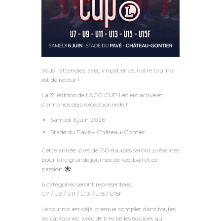
Vous l’attendiez avec impatience, notre tournoi
est de retour !
La 3ᵉ édition de l’ACG CUP Leclerc arrive et
s’annonce déjà exceptionnelle !
Samedi 6 juin 2026
Stade du Pavé – Château-Gontier
Cette année, près de 150 équipes seront présentes
pour une grande journée de football et de
passion
6 catégories seront représentées :
U7 / U9 / U11 / U13 / U15 / U15F
Le tournoi est déjà presque complet dans toutes
les catégories, avec de très belles équipes qui