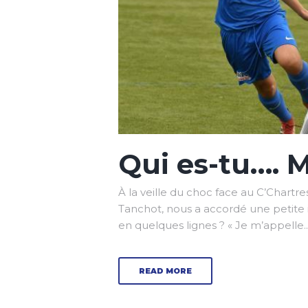
Qui es-tu…. 
À la veille du choc face au C’Chartre
Tanchot, nous a accordé une petite i
en quelques lignes ? « Je m’appelle..
READ MORE