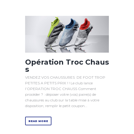
Opération Troc Chaus
s
VENDEZ VOS CHAUSSURES DE FOOT TROP
PETITES A PETITS PRIX ! ! Le club lance
l’OPERATION TROC CHAUSS Comment
procéder ? : déposer votre (vos) paire(s) de
chaussures au club sur la table mise à votre
disposition; remplir le petit coupon...
READ MORE