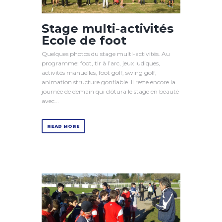
Stage multi-activités
Ecole de foot
Quelques photos du stage multi-activités. Au
programme: foot, tir à l’arc, jeux ludiques,
activités manuelles, foot golf, swing golf,
animation structure gonflable. Il reste encore la
journée de demain qui clôtura le stage en beauté
avec...
READ MORE